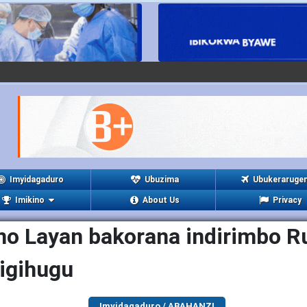
Imyidagaduro
Ubuzima
Ubukeraruge
Imikino
About Us
Privacy
no Layan bakorana indirimbo 
igihugu
Imyidagaduro / ABAHANZI