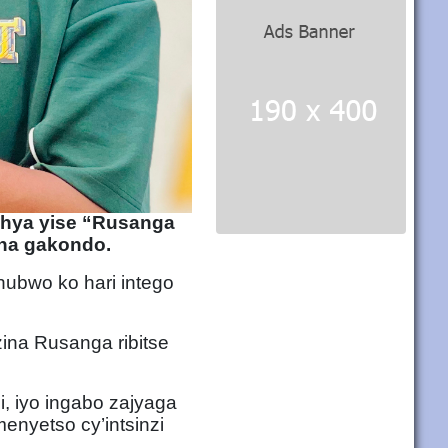
shya yise “Rusanga
ana gakondo.
ubwo ko hari intego
ina Rusanga ribitse
i, iyo ingabo zajyaga
nyetso cy’intsinzi