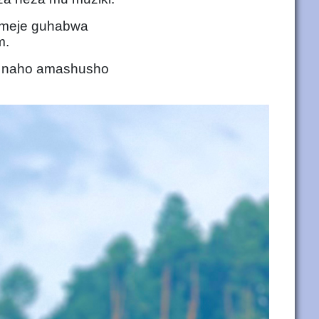
komeje guhabwa
m.
o, naho amashusho