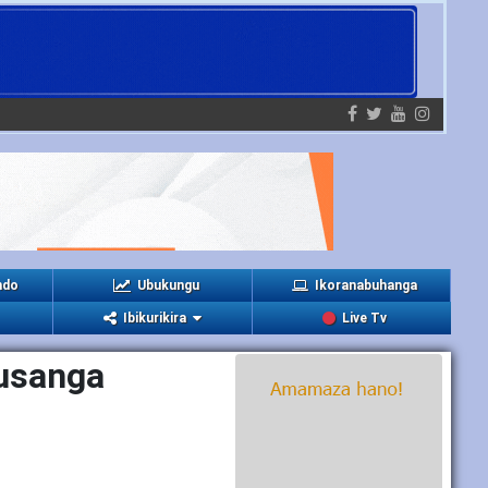
ndo
Ubukungu
Ikoranabuhanga
Ibikurikira
Live Tv
Rusanga