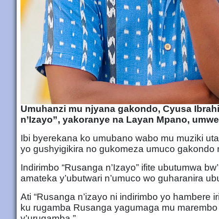
Umuhanzi mu njyana gakondo, Cyusa Ibrahi
n’Izayo”, yakoranye na Layan Mpano, umwe
Ibi byerekana ko umubano wabo mu muziki utar
yo gushyigikira no gukomeza umuco gakondo
Indirimbo “Rusanga n’Izayo” ifite ubutumwa bw
amateka y’ubutwari n’umuco wo guharanira u
Ati “Rusanga n’izayo ni indirimbo yo hambere i
ku rugamba Rusanga yagumaga mu marembo itege
y’urugamba.”