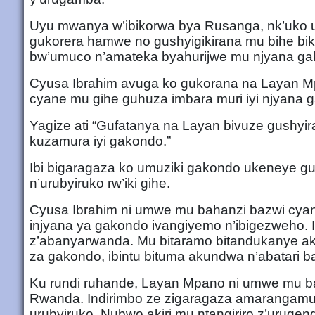
Uyu mwanya w’ibikorwa bya Rusanga, nk’uko u
gukorera hamwe no gushyigikirana mu bihe bik
bw’umuco n’amateka byahurijwe mu njyana ga
Cyusa Ibrahim avuga ko gukorana na Layan M
cyane mu gihe guhuza imbara muri iyi njyana g
Yagize ati “Gufatanya na Layan bivuze gush
kuzamura iyi gakondo.”
Ibi bigaragaza ko umuziki gakondo ukeneye g
n’urubyiruko rw’iki gihe.
Cyusa Ibrahim ni umwe mu bahanzi bazwi cya
injyana ya gakondo ivangiyemo n’ibigezweho. 
z’abanyarwanda. Mu bitaramo bitandukanye ak
za gakondo, ibintu bituma akundwa n’abatari b
Ku rundi ruhande, Layan Mpano ni umwe mu bah
Rwanda. Indirimbo ze zigaragaza amarangamu
urubyiruko. Nubwo akiri mu ntangiriro z’uruge