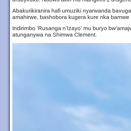
Abakurikiranira hafi umuziki nyarwanda bavug
amahirwe, bashobora kugera kure nka bamwe 
Indirimbo ‘Rusanga n’Izayo’ mu buryo bw’ama
atunganywa na Shimwa Clement.