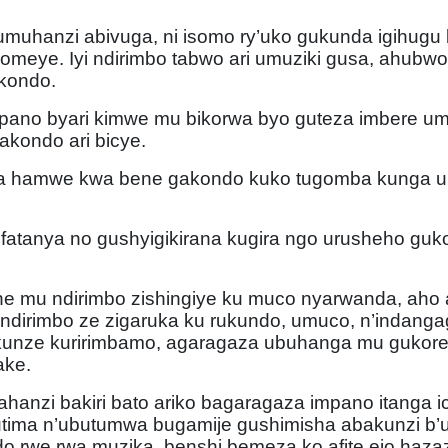
muhanzi abivuga, ni isomo ry’uko gukunda igihugu
omeye. Iyi ndirimbo tabwo ari umuziki gusa, ahubw
kondo.
pano byari kimwe mu bikorwa byo guteza imbere um
akondo ari bicye.
yira hamwe kwa bene gakondo kuko tugomba kunga 
ufatanya no gushyigikirana kugira ngo urusheho g
ne mu ndirimbo zishingiye ku muco nyarwanda, aho
Indirimbo ze zigaruka ku rukundo, umuco, n’indanga
unze kuririmbamo, agaragaza ubuhanga mu gukoresh
ake.
anzi bakiri bato ariko bagaragaza impano itanga ic
tima n’ubutumwa bugamije gushimisha abakunzi b’u
ndo rwe rwa muzika, benshi bemeza ko afite ejo haz