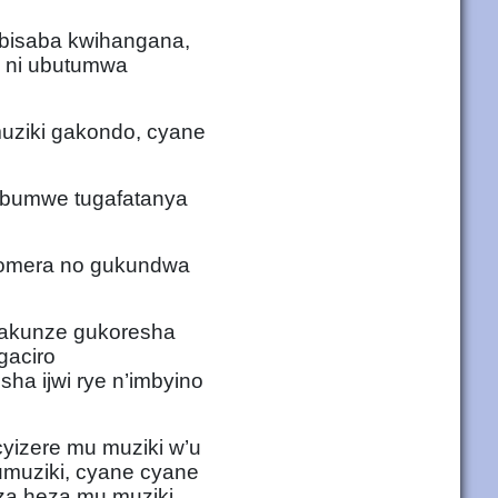
 bisaba kwihangana,
o ni ubutumwa
uziki gakondo, cyane
ubumwe tugafatanya
ukomera no gukundwa
 akunze gukoresha
gaciro
a ijwi rye n’imbyino
yizere mu muziki w’u
muziki, cyane cyane
aza heza mu muziki.