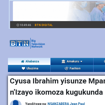
10:49:50
BTN DIGITAL
Ahabanza
Amakuru
Ubuzima
Fashion
Cyusa Ibrahim yisunze Mpa
n’Izayo ikomoza kugukunda 
Yanditswe na:
NSANZABERA Jean Paul