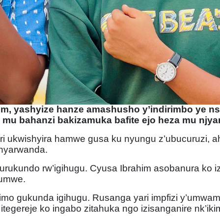
m, yashyize hanze amashusho y’indirimbo ye n
 mu bahanzi bakizamuka bafite ejo heza mu njy
i ukwishyira hamwe gusa ku nyungu z’ubucuruzi, ah
 nyarwanda.
’urukundo rw’igihugu. Cyusa Ibrahim asobanura ko iz
bumwe.
rimo gukunda igihugu. Rusanga yari impfizi y’umwam
reje ko ingabo zitahuka ngo izisanganire nk’ikime