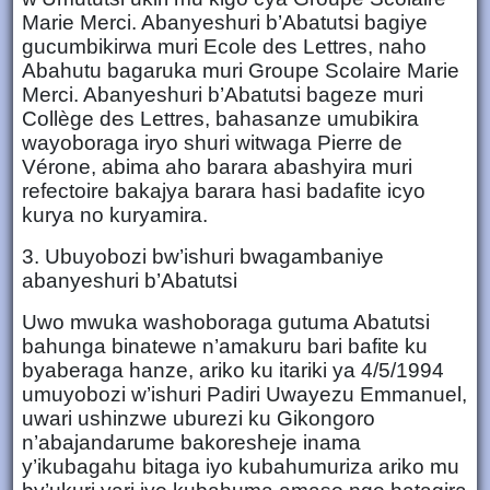
Marie Merci. Abanyeshuri b’Abatutsi bagiye
gucumbikirwa muri Ecole des Lettres, naho
Abahutu bagaruka muri Groupe Scolaire Marie
Merci. Abanyeshuri b’Abatutsi bageze muri
Collège des Lettres, bahasanze umubikira
wayoboraga iryo shuri witwaga Pierre de
Vérone, abima aho barara abashyira muri
refectoire bakajya barara hasi badafite icyo
kurya no kuryamira.
3. Ubuyobozi bw’ishuri bwagambaniye
abanyeshuri b’Abatutsi
Uwo mwuka washoboraga gutuma Abatutsi
bahunga binatewe n’amakuru bari bafite ku
byaberaga hanze, ariko ku itariki ya 4/5/1994
umuyobozi w’ishuri Padiri Uwayezu Emmanuel,
uwari ushinzwe uburezi ku Gikongoro
n’abajandarume bakoresheje inama
y’ikubagahu bitaga iyo kubahumuriza ariko mu