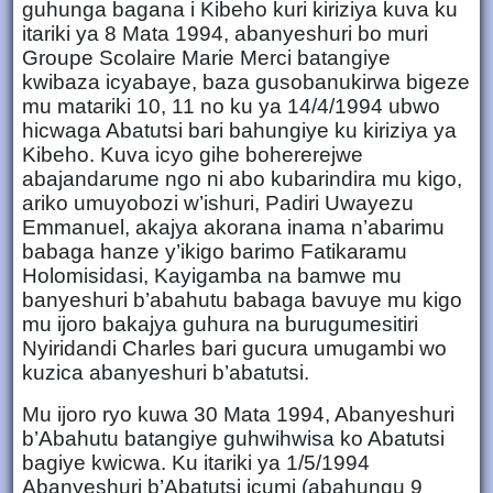
guhunga bagana i Kibeho kuri kiriziya kuva ku
itariki ya 8 Mata 1994, abanyeshuri bo muri
Groupe Scolaire Marie Merci batangiye
kwibaza icyabaye, baza gusobanukirwa bigeze
mu matariki 10, 11 no ku ya 14/4/1994 ubwo
hicwaga Abatutsi bari bahungiye ku kiriziya ya
Kibeho. Kuva icyo gihe bohererejwe
abajandarume ngo ni abo kubarindira mu kigo,
ariko umuyobozi w’ishuri, Padiri Uwayezu
Emmanuel, akajya akorana inama n’abarimu
babaga hanze y’ikigo barimo Fatikaramu
Holomisidasi, Kayigamba na bamwe mu
banyeshuri b’abahutu babaga bavuye mu kigo
mu ijoro bakajya guhura na burugumesitiri
Nyiridandi Charles bari gucura umugambi wo
kuzica abanyeshuri b’abatutsi.
Mu ijoro ryo kuwa 30 Mata 1994, Abanyeshuri
b’Abahutu batangiye guhwihwisa ko Abatutsi
bagiye kwicwa. Ku itariki ya 1/5/1994
Abanyeshuri b’Abatutsi icumi (abahungu 9