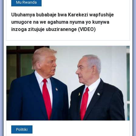
Mu Rwanda
Ubuhamya bubabaje bwa Karekezi wapfushije
umugore na we agahuma nyuma yo kunywa
inzoga zitujuje ubuziranenge (VIDEO)
Politiki