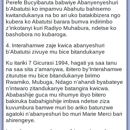
Perefe Bucyibaruta babwiye Abanyenyeshuri
b’Abatutsi ko impamvu Abahutu bahisemo
kwitandukanya na bo ari uko batakibizera ngo
kubera ko Abatutsi barara bumva indirimbo
z’inkotanyi kuri Radiyo Muhabura, ndetse ko
bashobora no kubaroga.
4. Interahamwe zaje kwica abanyeshuri
b’Abatutsi zivuye mu bice bitandukanye
Ku itariki 7 Gicurasi 1994, hagati ya saa tanu
na saa sita z’amanywa, ibitero by’Interahamwe
ziturutse mu bice bitandukanye birimo
Rwamiko, Mubuga, Ndago n’ahandi byabateye
n’intwaro zitandukanye batangira kwicwa.
Ababashije guca mu rihumye ibyo bitero
bakiruka babahigishije imbwa ndetse ziza
kuvumbura bamwe muri bo ariko batunzwe
agatoki n’abanyeshuri bo muri Marie Merci bari
ahirengeye.