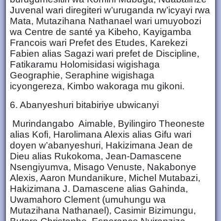
Juvenal wari diregiteri w’uruganda rw’icyayi rwa
Mata, Mutazihana Nathanael wari umuyobozi
wa Centre de santé ya Kibeho, Kayigamba
Francois wari Prefet des Etudes, Karekezi
Fabien alias Sagazi wari prefet de Discipline,
Fatikaramu Holomisidasi wigishaga
Geographie, Seraphine wigishaga
icyongereza, Kimbo wakoraga mu gikoni.
6. Abanyeshuri bitabiriye ubwicanyi
Murindangabo Aimable, Byilingiro Theoneste
alias Kofi, Harolimana Alexis alias Gifu wari
doyen w’abanyeshuri, Hakizimana Jean de
Dieu alias Rukokoma, Jean-Damascene
Nsengiyumva, Misago Venuste, Nakabonye
Alexis, Aaron Mundanikure, Michel Mutabazi,
Hakizimana J. Damascene alias Gahinda,
Uwamahoro Clement (umuhungu wa
Mutazihana Nathanael), Casimir Bizimungu,