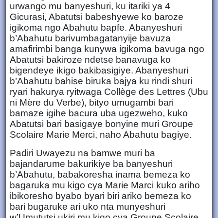
urwango mu banyeshuri, ku itariki ya 4
Gicurasi, Abatutsi babeshyewe ko baroze
igikoma ngo Abahutu bapfe. Abanyeshuri
b’Abahutu barivumbagatanyije bavuza
amafirimbi banga kunywa igikoma bavuga ngo
Abatutsi bakiroze ndetse banavuga ko
bigendeye ikigo bakibasigiye. Abanyeshuri
b’Abahutu bahise biruka bajya ku rindi shuri
ryari hakurya ryitwaga Collège des Lettres (Ubu
ni Mère du Verbe), bityo umugambi bari
bamaze igihe bacura uba ugezweho, kuko
Abatutsi bari basigaye bonyine muri Groupe
Scolaire Marie Merci, naho Abahutu bagiye.
Padiri Uwayezu na bamwe muri ba
bajandarume bakurikiye ba banyeshuri
b’Abahutu, babakoresha inama bemeza ko
bagaruka mu kigo cya Marie Marci kuko ariho
ibikoresho byabo byari biri ariko bemeza ko
bari bugaruke ari uko nta munyeshuri
w’Umututsi ukiri mu kigo cya Groupe Scolaire