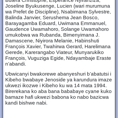
Butera Christophe, Esperance Nyiranziza,
Joseline Byukusenge, Lucien (wari murumuna
wa Prefet de Discipline), Nsabimana Sylvestre,
Balinda Janvier, Serushema Jean Bosco,
Barayagamba Eduard, Uwimana Emmanuel,
Gaudence Uwamahoro, Solange Uwamahoro
umukobwa wa Rubanda, Bimenyimana J.
Damascene, Niyirora Melanie, Habinshuti
François Xavier, Twahirwa Gerard, Harelimana
Gerede, Karerangabo Viateur, Munyarukiko
François, Vuguziga Egide, Ndayambaje Eraste
n’abandi.
Ubwicanyi bwakorewe abanyeshuri b’abatutsi i
Kibeho bwabaye Jenoside ya karundura imaze
ukwezi ikozwe i Kibeho ku wa 14 mata 1994.
Birerekana ko aba bana bababaye cyane kuko
bamaze hafi ukwezi babona ko nabo bazicwa
kandi bishwe nabi.