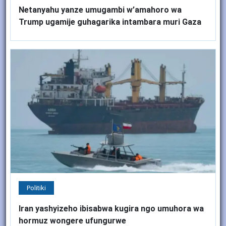
Netanyahu yanze umugambi w’amahoro wa
Trump ugamije guhagarika intambara muri Gaza
Politiki
Iran yashyizeho ibisabwa kugira ngo umuhora wa
hormuz wongere ufungurwe