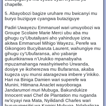
chapelle.
5. Abayobozi bagize uruhare mu bwicanyi mu
buryo buziguye cyangwa butaziguye
Padiri Uwayezu Emmanuel wari umuyobozi wa
Groupe Scolaire Marie Merci ubu aba mu
gihugu cy’Ubutaliyani aho yahinduye izina
akitwa Emmanuel Mihigo Wayezu, Perefe wa
Gikongoro Bucyibaruta Laurent, wahungiye mu
gihugu cy’Ubufaransa, aho yabanje
gukurikiranwa n’Urukiko mpanabyaha
mpuzamahanga rwashyiriweho Urwanda,
dosiye ye ikoherezwa mu Bufaransa, akaba
kugeza uyu munsi ataragezwa imbere y’inkiko.
Hari na Biniga Damien wari superefe wa
Munini, Hitimana Anaclet wayoboraga
Jandarumori muri Mubuga, Bakundukize
Innocent wari Chef de Plantation mu ruganda
rw’icyayi rwa Mata, Nyilidandi Charles wari
burugumesitiri wa Komini Mubuga, Ndabalinze