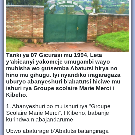
Tariki ya 07 Gicurasi mu 1994, Leta
y’abicanyi yakomeje umugambi wayo
mubisha wo gutsemba Abatutsi hirya no
hino mu gihugu. Iyi nyandiko iragaragaza
uburyo abanyeshuri b’abatutsi hiciwe mu
ishuri rya Groupe scolaire Marie Merci i
Kibeho.
1. Abanyeshuri bo mu ishuri rya “Groupe
Scolaire Marie Merci”, I Kibeho, babanje
kurindwa n’abajandarume
Ubwo abaturage b’Abatutsi batangiraga