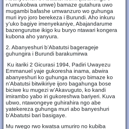
n’umukobwa umwe) bamaze gutahura uwo
mugambi bafashe umwanzuro wo guhunga
muri iryo joro berekeza i Burundi. Aho inkuru
y’uko bagiye imenyekaniye, Abajandarume
bazengurutse ikigo ku buryo ntawari kongera
kubona aho yanyura.
2. Abanyeshuri b’Abatutsi bagerageje
guhungira i Burundi barakumirwa
Ku itariki 2 Gicurasi 1994, Padiri Uwayezu
Emmanuel yaje gukoresha inama, abwira
abanyeshuri ko guhunga ntacyo bimaze ko
n’Abatutsi bitwikiriye ijoro bagahunga bose
biciwe ku mugezi w’Akavuguto, ko kandi
imirambo yabo iri gukoreshwa bariyeri. Kuva
ubwo, ntawongeye guhirahira ngo abe
yatekereza guhunga muri abo banyeshuri
b’Abatutsi bari basigaye.
Mu rwego rwo kwatsa umuriro no kubiba