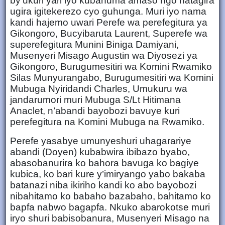
by’ukuri yari iyo kubahuma amaso ngo hatagira
ugira igitekerezo cyo guhunga. Muri iyo nama
kandi hajemo uwari Perefe wa perefegitura ya
Gikongoro, Bucyibaruta Laurent, Superefe wa
superefegitura Munini Biniga Damiyani,
Musenyeri Misago Augustin wa Diyosezi ya
Gikongoro, Burugumesitiri wa Komini Rwamiko
Silas Munyurangabo, Burugumesitiri wa Komini
Mubuga Nyiridandi Charles, Umukuru wa
jandarumori muri Mubuga S/Lt Hitimana
Anaclet, n’abandi bayobozi bavuye kuri
perefegitura na Komini Mubuga na Rwamiko.
Perefe yasabye umunyeshuri uhagarariye
abandi (Doyen) kubabwira ibibazo byabo,
abasobanurira ko bahora bavuga ko bagiye
kubica, ko bari kure y’imiryango yabo bakaba
batanazi niba ikiriho kandi ko abo bayobozi
nibahitamo ko babaho bazabaho, bahitamo ko
bapfa nabwo bagapfa. Nkuko abarokotse muri
iryo shuri babisobanura, Musenyeri Misago na