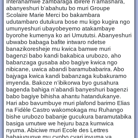
Interahamwe zambaraga ibirere n’amashara,
abanyeshuri b’abahutu bo muri Groupe
Scolaire Marie Merci bo bakambara
udutambaro dutukura bose mu kigo kugira ngo
umunyeshuri ubayobeyemo atakambaye
byorohe kumenya ko ari Umututsi. Abanyeshuri
ubwabo babaga bafite intwaro ndetse
banazikoresheje mu kwica bamwe muri
bagenzi babo kandi bakabica urubozo, aho
babanzaga gusaba abo bagiye kwica ngo
nibicane, uwica abandi baramubabarira. Abo
bajyaga kwica kandi babanzaga kubakuramo
imyenda. Bakoze n’ibikorwa byo gusahura
bagenda bahiga n’abandi banyeshuri bagenzi
babo bagiye bihisha ahantu hatandukanye.
Hari abo bavumbuye muri plafond barimo Elias
na Fidèle Castro wakomokaga mu Ruhango
bishe urubozo babanje gucukura baramutabika
basiga umutwe we hejuru baza kumwica
nyuma. Abiciwe muri Ecole des Lettres
babajugunye mu cyobo cyari inyuma ya